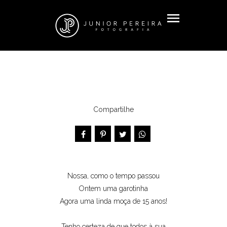
menu
Compartilhe
Nossa, como o tempo passou
Ontem uma garotinha
Agora uma linda moça de 15 anos!
Tenho certeza de que todos à sua