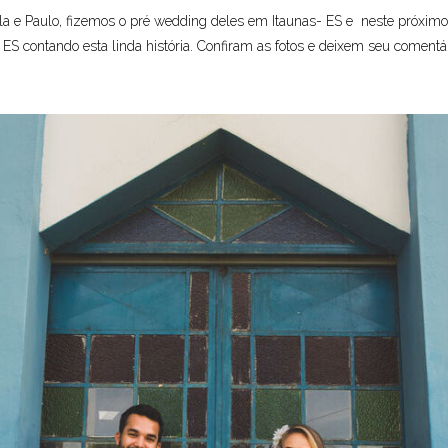
ricila e Paulo, fizemos o pré wedding deles em Itaunas- ES e neste próxi
 ES contando esta linda história. Confiram as fotos e deixem seu comentá