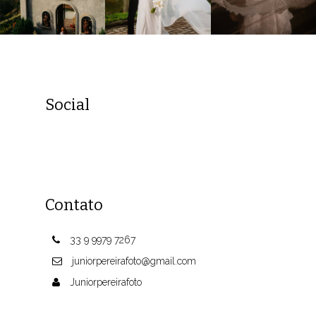
Social
Contato
33 9 9979 7267
juniorpereirafoto@gmail.com
Juniorpereirafoto